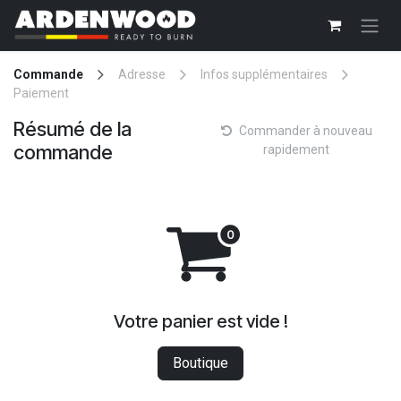
Se rendre au contenu
Commande
Adresse
Infos supplémentaires
Paiement
Résumé de la
Commander à nouveau
commande
rapidement
Votre panier est vide !
Boutique