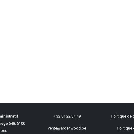
inistratif
+ 32 81 22 34 49
Politique de c
iège 548, 5100
vente@ardenwood.be
Politique 
bes