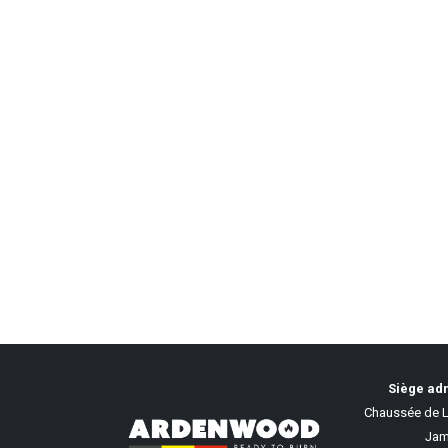
Siège adm
Chaussée de L
Jam