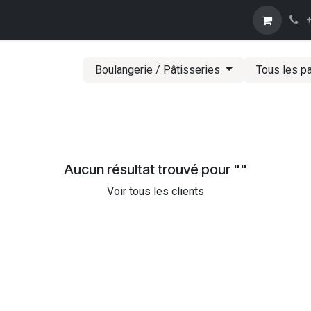
Trouver un revendeur
Tcharbon
Nos spiritueux
Caractéristi
+
Boulangerie / Pâtisseries
Tous les p
Aucun résultat trouvé pour "
"
Voir tous les clients