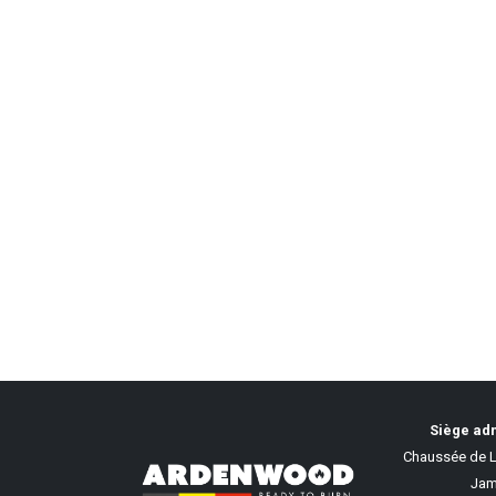
Siège adm
Chaussée de L
Jam