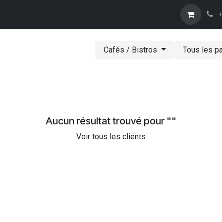
Trouver un revendeur
Tcharbon
Nos spiritueux
Caractéristi
+
Cafés / Bistros
Tous les p
Aucun résultat trouvé pour "
"
Voir tous les clients