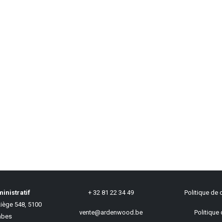
inistratif
+ 32 81 22 34 49
Politique de c
iège 548, 5100
vente@ardenwood.be
Politique 
bes