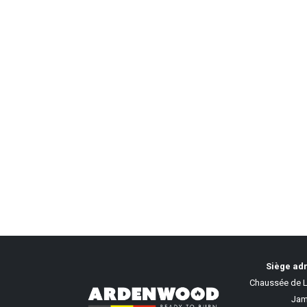
Siège adm
Chaussée de L
Jam