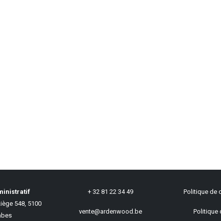
inistratif
+ 32 81 22 34 49
Politique de c
iège 548, 5100
vente@ardenwood.be
Politique 
bes