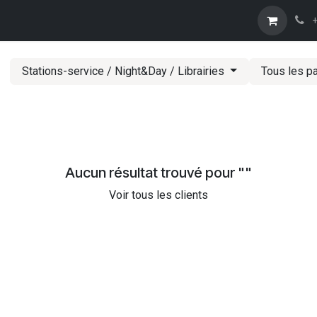
Trouver un revendeur
Tcharbon
Nos spiritueux
Caractéristi
+
Stations-service / Night&Day / Librairies
Tous les p
Aucun résultat trouvé pour "
"
Voir tous les clients